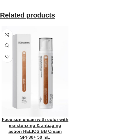
Related products
Face sun cream with color with
moisturizing & antiaging
action HELIOS BB Cream
SPF30+ 50 mL