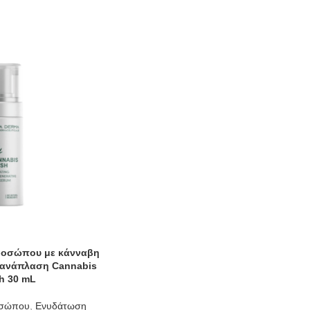
ροσώπου με κάνναβη
 ανάπλαση Cannabis
h 30 mL
οσώπου
,
Ενυδάτωση