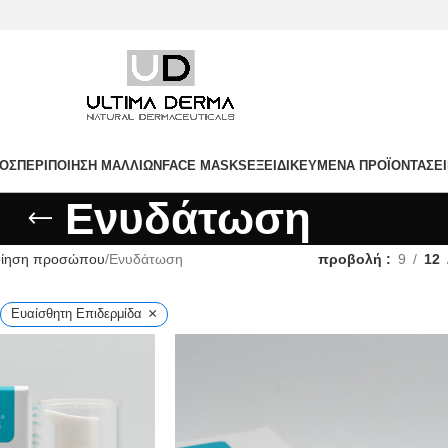
ΤΟΣ
ΠΕΡΙΠΟΊΗΣΗ ΜΑΛΛΙΏΝ
FACE MASKS
ΕΞΕΙΔΙΚΕΥΜΈΝΑ ΠΡΟΪΌΝΤΑ
ΣΕ
Ενυδάτωση
οίηση προσώπου
Ενυδάτωση
προβολή
9
12
×
Ευαίσθητη Επιδερμίδα