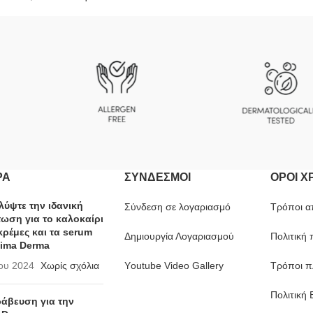
ΡΑ
ΣΎΝΔΕΣΜΟΙ
ΟΡΟΙ Χ
ύψτε την ιδανική
Σύνδεση σε λογαριασμό
Τρόποι α
ωση για το καλοκαίρι
 κρέμες και τα serum
Δημιουργία Λογαριασμού
Πολιτική
tima Derma
ίου 2024
Χωρίς σχόλια
Υoutube Video Gallery
Τρόποι 
Πολιτική
ράβευση για την