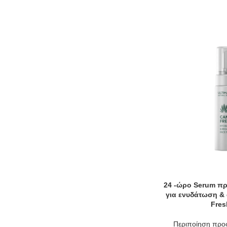
24 -ώρο Serum π
για ενυδάτωση &
Fres
Περιποίηση πρ