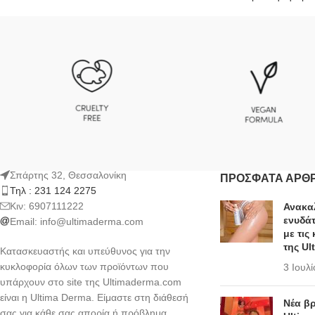
Σπάρτης 32, Θεσσαλονίκη
ΠΡΌΣΦΑΤΑ ΆΡΘ
Τηλ : 231 124 2275
Kιν: 6907111222
Ανακαλ
ενυδάτ
Email:
info@ultimaderma.com
με τις
της Ul
Κατασκευαστής και υπεύθυνος για την
κυκλοφορία όλων των προϊόντων που
3 Ιουλ
υπάρχουν στο site της Ultimaderma.com
είναι η Ultima Derma. Είμαστε στη διάθεσή
Νέα β
σας για κάθε σας απορία ή πρόβλημα.