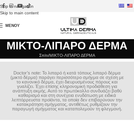
Skip to navigation
Skip to main content
ΜΕΝΟΎ
ΜΙΚΤΟ-ΛΙΠΑΡΟ ΔΕΡΜΑ
Σπίτι
ΜΙΚΤΟ-ΛΙΠΑΡΟ ΔΕΡΜΑ
Doctor’s note: Το λιπαρό ή κατά τόπους λιπαρό δέρμα
(μικτό δέρμα) παράγει περισσότερο σμήγμα σε σχέση με
το κανονικό δέρμα, έχει διευρυσμένους πόρους και
γυαλίζει. Έχει επίσης κληρονομική προδιάθεση για
ανάπτυξη ακμής. Αυτό το πρωτόκολλο συνδυάζει βαθύ
καθαρισμό και στη συνέχεια ενυδάτωση με ειδικά
λεπτόρρευστα προϊόντα, τα οποία δεν επιβαρύνουν την
κατακράτηση σμήγματος, αντιθέτως ρυθμίζουν την
παραγωγή σμήγματος και καταπολεμούν τη φλεγμονή.