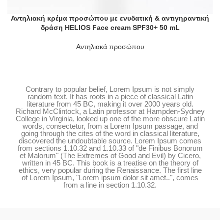
Αντηλιακή κρέμα προσώπου με ενυδατική & αντιγηραντική
δράση HELIOS Face cream SPF30+ 50 mL
Αντηλιακά προσώπου
Contrary to popular belief, Lorem Ipsum is not simply
random text. It has roots in a piece of classical Latin
literature from 45 BC, making it over 2000 years old.
Richard McClintock, a Latin professor at Hampden-Sydney
College in Virginia, looked up one of the more obscure Latin
words, consectetur, from a Lorem Ipsum passage, and
going through the cites of the word in classical literature,
discovered the undoubtable source. Lorem Ipsum comes
from sections 1.10.32 and 1.10.33 of "de Finibus Bonorum
et Malorum" (The Extremes of Good and Evil) by Cicero,
written in 45 BC. This book is a treatise on the theory of
ethics, very popular during the Renaissance. The first line
of Lorem Ipsum, "Lorem ipsum dolor sit amet..", comes
from a line in section 1.10.32.