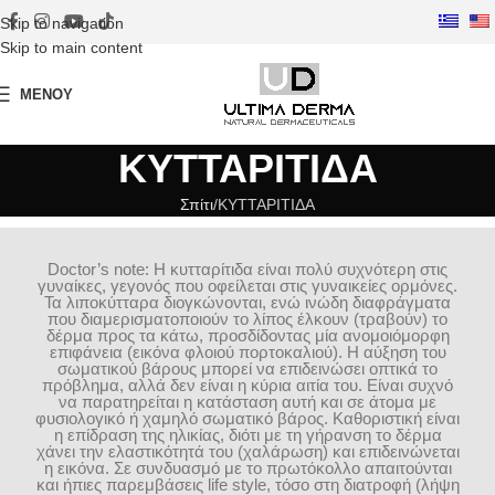
Skip to navigation
Skip to main content
ΜΕΝΟΎ
ΚΥΤΤΑΡΙΤΙΔΑ
Σπίτι
ΚΥΤΤΑΡΙΤΙΔΑ
Doctor’s note: Η κυτταρίτιδα είναι πολύ συχνότερη στις
γυναίκες, γεγονός που οφείλεται στις γυναικείες ορμόνες.
Τα λιποκύτταρα διογκώνονται, ενώ ινώδη διαφράγματα
που διαμερισματοποιούν το λίπος έλκουν (τραβούν) το
δέρμα προς τα κάτω, προσδίδοντας μία ανομοιόμορφη
επιφάνεια (εικόνα φλοιού πορτοκαλιού). Η αύξηση του
σωματικού βάρους μπορεί να επιδεινώσει οπτικά το
πρόβλημα, αλλά δεν είναι η κύρια αιτία του. Είναι συχνό
να παρατηρείται η κατάσταση αυτή και σε άτομα με
φυσιολογικό ή χαμηλό σωματικό βάρος. Καθοριστική είναι
η επίδραση της ηλικίας, διότι με τη γήρανση το δέρμα
χάνει την ελαστικότητά του (χαλάρωση) και επιδεινώνεται
η εικόνα. Σε συνδυασμό με το πρωτόκολλο απαιτούνται
και ήπιες παρεμβάσεις life style, τόσο στη διατροφή (λήψη