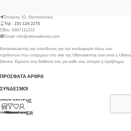
Σπάρτης 32, Θεσσαλονίκη
Τηλ : 231 124 2275
Kιν: 6907111222
Email:
info@ultimaderma.com
Κατασκευαστής και υπεύθυνος για την κυκλοφορία όλων των
προϊόντων που υπάρχουν στο site της Ultimaderma.com είναι η Ultima
Derma. Είμαστε στη διάθεσή σας για κάθε σας απορία ή πρόβλημα.
ΠΡΌΣΦΑΤΑ ΆΡΘΡΑ
ΣΎΝΔΕΣΜΟΙ
ΟΡΟΙ ΧΡΗΣΗΣ
τάστημα
Λίστα επιθυμιών
Φίλτρα
Ο λογαριασμός μου
NEWSLETTER
Ultimaderma.com
CREATED BY
FEKAS BROTHERS
.