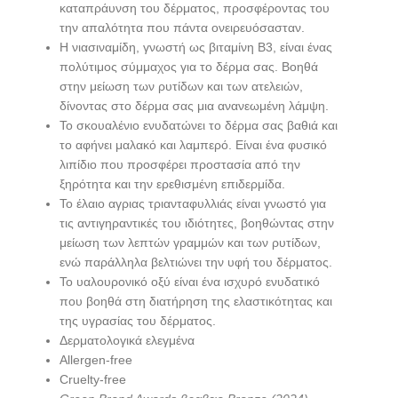
καταπράυνση του δέρματος, προσφέροντας του
την απαλότητα που πάντα ονειρευόσασταν.
Η νιασιναμίδη, γνωστή ως βιταμίνη B3, είναι ένας
πολύτιμος σύμμαχος για το δέρμα σας. Βοηθά
στην μείωση των ρυτίδων και των ατελειών,
δίνοντας στο δέρμα σας μια ανανεωμένη λάμψη.
Το σκουαλένιο ενυδατώνει το δέρμα σας βαθιά και
το αφήνει μαλακό και λαμπερό. Είναι ένα φυσικό
λιπίδιο που προσφέρει προστασία από την
ξηρότητα και την ερεθισμένη επιδερμίδα.
Το έλαιο αγριας τριανταφυλλιάς είναι γνωστό για
τις αντιγηραντικές του ιδιότητες, βοηθώντας στην
μείωση των λεπτών γραμμών και των ρυτίδων,
ενώ παράλληλα βελτιώνει την υφή του δέρματος.
Το υαλουρονικό οξύ είναι ένα ισχυρό ενυδατικό
που βοηθά στη διατήρηση της ελαστικότητας και
της υγρασίας του δέρματος.
Δερματολογικά ελεγμένα
Allergen‑free
Cruelty‑free