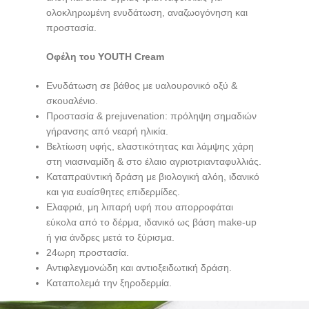
ολοκληρωμένη ενυδάτωση, αναζωογόνηση και
προστασία.
Οφέλη του YOUTH Cream
Ενυδάτωση σε βάθος με υαλουρονικό οξύ &
σκουαλένιο.
Προστασία & prejuvenation: πρόληψη σημαδιών
γήρανσης από νεαρή ηλικία.
Βελτίωση υφής, ελαστικότητας και λάμψης χάρη
στη νιασιναμίδη & στο έλαιο αγριοτριανταφυλλιάς.
Καταπραϋντική δράση με βιολογική αλόη, ιδανικό
και για ευαίσθητες επιδερμίδες.
Ελαφριά, μη λιπαρή υφή που απορροφάται
εύκολα από το δέρμα, ιδανικό ως βάση make-up
ή για άνδρες μετά το ξύρισμα.
24ωρη προστασία.
Αντιφλεγμονώδη και αντιοξειδωτική δράση.
Καταπολεμά την ξηροδερμία.