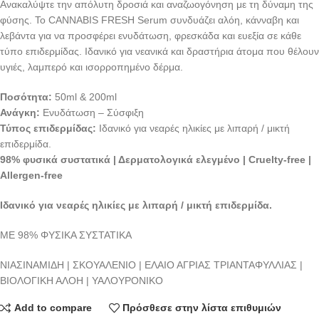
Ανακαλύψτε την απόλυτη δροσιά και αναζωογόνηση με τη δύναμη της
φύσης. Το CANNABIS FRESH Serum συνδυάζει αλόη, κάνναβη και
λεβάντα για να προσφέρει ενυδάτωση, φρεσκάδα και ευεξία σε κάθε
τύπο επιδερμίδας. Ιδανικό για νεανικά και δραστήρια άτομα που θέλουν
υγιές, λαμπερό και ισορροπημένο δέρμα.
Ποσότητα:
50ml & 200ml
Ανάγκη:
Ενυδάτωση – Σύσφιξη
Τύπος επιδερμίδας:
Ιδανικό για νεαρές ηλικίες με λιπαρή / μικτή
επιδερμίδα.
98% φυσικά συστατικά | Δερματολογικά ελεγμένο | Cruelty‑free |
Allergen‑free
Ιδανικό για νεαρές ηλικίες με λιπαρή / μικτή επιδερμίδα.
ΜΕ 98% ΦΥΣΙΚΑ ΣΥΣΤΑΤΙΚΑ
ΝΙΑΣΙΝΑΜΙΔΗ | ΣΚΟΥΑΛΕΝΙΟ | ΕΛΑΙΟ ΑΓΡΙΑΣ ΤΡΙΑΝΤΑΦΥΛΛΙΑΣ |
ΒΙΟΛΟΓΙΚΗ ΑΛΟΗ | ΥΑΛΟΥΡΟΝΙΚΟ
Add to compare
Πρόσθεσε στην λίστα επιθυμιών