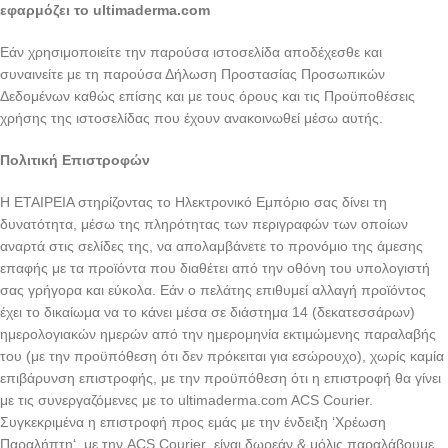
εφαρμόζει το ultimaderma.com
Εάν χρησιμοποιείτε την παρούσα ιστοσελίδα αποδέχεσθε και
συναινείτε με τη παρούσα Δήλωση Προστασίας Προσωπικών
Δεδομένων καθώς επίσης και με τους όρους και τις Προϋποθέσεις
χρήσης της ιστοσελίδας που έχουν ανακοινωθεί μέσω αυτής.
Πολιτική Επιστροφών
Η ΕΤΑΙΡΕΙΑ στηρίζοντας το Ηλεκτρονικό Εμπόριο σας δίνει τη
δυνατότητα, μέσω της πληρότητας των περιγραφών των οποίων
αναρτά στις σελίδες της, να απολαμβάνετε το προνόμιο της άμεσης
επαφής με τα προϊόντα που διαθέτει από την οθόνη του υπολογιστή
σας γρήγορα και εύκολα. Εάν ο πελάτης επιθυμεί αλλαγή προϊόντος
έχει το δικαίωμα να το κάνει μέσα σε διάστημα 14 (δεκατεσσάρων)
ημερολογιακών ημερών από την ημερομηνία εκτιμώμενης παραλαβής
του (με την προϋπόθεση ότι δεν πρόκειται για εσώρουχο), χωρίς καμία
επιβάρυνση επιστροφής, με την προϋπόθεση ότι η επιστροφή θα γίνει
με τις συνεργαζόμενες με το ultimaderma.com ACS Courier.
Συγκεκριμένα η επιστροφή προς εμάς με την ένδειξη ‘Χρέωση
Παραλήπτη‘, με την ACS Courier είναι δωρεάν & μόλις παραλάβουμε