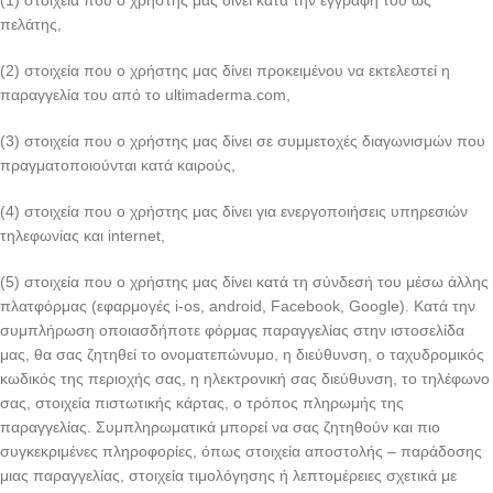
(1) στοιχεία που ο χρήστης μας δίνει κατά την εγγραφή του ως
πελάτης,
(2) στοιχεία που ο χρήστης μας δίνει προκειμένου να εκτελεστεί η
παραγγελία του από το ultimaderma.com,
(3) στοιχεία που ο χρήστης μας δίνει σε συμμετοχές διαγωνισμών που
πραγματοποιούνται κατά καιρούς,
(4) στοιχεία που ο χρήστης μας δίνει για ενεργοποιήσεις υπηρεσιών
τηλεφωνίας και internet,
(5) στοιχεία που ο χρήστης μας δίνει κατά τη σύνδεσή του μέσω άλλης
πλατφόρμας (εφαρμογές i-os, android, Facebook, Google). Κατά την
συμπλήρωση οποιασδήποτε φόρμας παραγγελίας στην ιστοσελίδα
μας, θα σας ζητηθεί το ονοματεπώνυμο, η διεύθυνση, ο ταχυδρομικός
κωδικός της περιοχής σας, η ηλεκτρονική σας διεύθυνση, το τηλέφωνο
σας, στοιχεία πιστωτικής κάρτας, ο τρόπος πληρωμής της
παραγγελίας. Συμπληρωματικά μπορεί να σας ζητηθούν και πιο
συγκεκριμένες πληροφορίες, όπως στοιχεία αποστολής – παράδοσης
μιας παραγγελίας, στοιχεία τιμολόγησης ή λεπτομέρειες σχετικά με