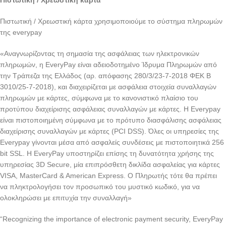
Πιστωτική / Χρεωστική κάρτα
Πιστωτική / Χρεωστική κάρτα χρησιμοποιούμε το σύστημα πληρωμών
της everypay
«Αναγνωρίζοντας τη σημασία της ασφάλειας των ηλεκτρονικών
πληρωμών, η EveryPay είναι αδειοδοτημένο Ίδρυμα Πληρωμών από
την Τράπεζα της Ελλάδος (αρ. απόφασης 280/3/23-7-2018 ΦΕΚ Β
3010/25-7-2018), και διαχειρίζεται με ασφάλεια στοιχεία συναλλαγών
πληρωμών με κάρτες, σύμφωνα με το κανονιστικό πλαίσιο του
προτύπου διαχείρισης ασφάλειας συναλλαγών με κάρτες. Η Everypay
είναι πιστοποιημένη σύμφωνα με το πρότυπο διασφάλισης ασφάλειας
διαχείρισης συναλλαγών με κάρτες (PCI DSS). Όλες οι υπηρεσίες της
Everypay γίνονται μέσα από ασφαλείς συνδέσεις με πιστοποιητικά 256
bit SSL. Η EveryPay υποστηρίζει επίσης τη δυνατότητα χρήσης της
υπηρεσίας 3D Secure, μία επιπρόσθετη δικλίδα ασφαλείας για κάρτες
VISA, MasterCard & American Express. Ο Πληρωτής τότε θα πρέπει
να πληκτρολογήσει τον προσωπικό του μυστικό κωδικό, για να
ολοκληρώσει με επιτυχία την συναλλαγή»
“Recognizing the importance of electronic payment security, EveryPay