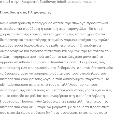
e-mail στην ηλεκτρονική διεύθυνση info@ ultimaderma.com
Πρόσβαση στις Πληροφορίες
Κάθε διεκπεραίωση παραγγελίας απαιτεί την συλλογή προσωπικών
στοιχείων, για παράδοση ή κράτηση μιας παραγγελίας. Επίσης η
χρήση πιστωτικής κάρτας, για την χρέωση της οποίας χρειάζονται
δικαιολογητικά ταυτοποίησης στοιχείων νόμιμου κατόχου την πρώτη
και μόνο φορά διασφαλίζεται σε κάθε περίπτωση. Οποιοδήποτε
δικαιολογητικό και έγγραφο πιστοποιεί και δηλώνει την ταυτότητα του
πελάτη παραμένει αυστηρά απόρρητο και ελέγχεται μόνο από το
αρμόδιο υπεύθυνο τμήμα του ultimaderma.com. Η εκ μέρους σας
προσκόμιση των προσωπικών σας δεδομένων, σημαίνει ότι συναινείτε
τα δεδομένα αυτά να χρησιμοποιούνται από τους υπαλλήλους του
ultimaderma.com για τους λόγους που αναφέρθηκαν παραπάνω. Το
ultimaderma.com απαιτεί από τους υπαλλήλους του και τους
συντηρητές της ιστοσελίδας του να παρέχουν στους χρήστες-πελάτες
του το επίπεδο ασφαλείας που αναφέρεται στη παρούσα Δήλωση
Προστασίας Προσωπικών Δεδομένων. Σε καμία άλλη περίπτωση το
ultimaderma.com δεν μπορεί να μοιραστεί με άλλους τα προσωπικά
σας στοιχεία χωρίς πρότερη δική σας συναίνεση, εκτός και αν αυτό