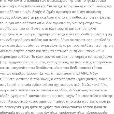
Η ΕΤΑΙΡΕΙΑ στα πλαίσια των συναλλαγών της από το ηλεκτρονικό
κατάστημα δεν ευθύνεται και δεν υπέχει υποχρέωση αποζημίωσης για
οποιαδήποτε τυχόν βλάβη ή ζημία προκύψει από την ακύρωση
παραγγελιών, από τη μη εκτέλεση ή από την καθυστέρηση εκτέλεσης
τους, για οποιαδήποτε αιτία. Δεν εγγυάται τη διαθεσιμότητα των
προϊόντων που εκτίθενται στο ηλεκτρονικό κατάστημα, αλλά
ενημερώνει με βάση τα τηρούμενα στοιχεία για την διαθεσιμότητα ή μη
τον ενδιαφερόμενο πελάτη και αναλαμβάνει σε περίπτωση μεταβολής
των στοιχείων αυτών, να ενημερώνει έγκαιρα τους πελάτες περί της μη
διαθεσιμότητας οπότε και στην περίπτωση αυτή δεν υπέχει καμία
περαιτέρω ευθύνη. Το ηλεκτρονικό κατάστημα παρέχει το περιεχόμενο
(π.χ. πληροφορίες, ονόματα, φωτογραφίες, απεικονίσεις), τα προϊόντα
και τις υπηρεσίες που διατίθενται μέσω του διαδικτυακού τόπου
«όπως ακριβώς έχουν». Σε καμία περίπτωση η ΕΤΑΙΡΕΙΑ δεν
ευθύνεται αστικώς ή ποινικώς για οποιαδήποτε ζημία (θετική, ειδική ή
αποθετική, η οποία ενδεικτικά και όχι περιοριστικά, διαζευκτικά ή/και
σωρευτικά συνίσταται σε απώλεια κερδών, δεδομένων, διαφυγόντα
κέρδη, χρηματική ικανοποίηση κ.α.) που τυχόν θα υποστεί επισκέπτης
του ηλεκτρονικού καταστήματος ή τρίτος από αιτία που έχει σχέση με
τη λειτουργία ή μη ή/και τη χρήση του διαδικτυακού τόπου ή/και σε
αδυναμία παροχής υπηρεσιών ή/και προϊόντων ή/και πληροφοριών