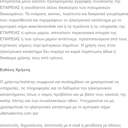
επιτρέπεται μόνο κατόπιν προηγούμενης έγγραφης συναίνεσης της
ΕΤΑΙΡΕΙΑΣ ή οιουδήποτε άλλου δικαιούχου των πνευματικών
δικαιωμάτων. Τα ονόματα, εικόνες, λογότυπα και διακριτικά γνωρίσματα
που παρατίθενται και περιγράφουν το ηλεκτρονικό κατάστημα με το
εμπορικό σήμα www.lionmobile.net ή τα προϊόντα ή τις υπηρεσίες της
ΕΤΑΙΡΕΙΑΣ ή τρίτων μερών, αποτελούν περιουσιακά στοιχεία της
ΕΤΑΙΡΕΙΑΣ ή των τρίτων μερών αντίστοιχα, προστατευόμενα από τους
σχετικούς νόμους περί εμπορικών σημάτων. Η χρήση τους στον
ηλεκτρονικό κατάστημα δεν παρέχει σε καμία περίπτωση άδεια ή
δικαίωμα χρήσης τους από τρίτους.
Ευθύνη Χρήστη
Ο χρήστης/πελάτης συμφωνεί και αναλαμβάνει να χρησιμοποιεί τις
υπηρεσίες, τις πληροφορίες και τα δεδομένα του ηλεκτρονικού
καταστήματος όπως ο νόμος προβλέπει και με βάση τους κανόνες της
καλής πίστης και των συναλλακτικών ηθών. Υποχρεούται να μη
χρησιμοποιεί τo ηλεκτρονικό κατάστημα με το εμπορικό σήμα
ultimaderma.com για:
αποστολή, δημοσίευση, αποστολή με e-mail ή μετάδοση με άλλους