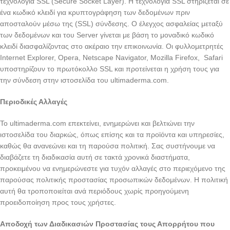
τεχνολογία SSL (Secure Socket Layer). Η τεχνολογία SSL στηρίζεται σε
ένα κωδικό κλειδί για κρυπτογράφηση των δεδομένων πριν
αποσταλούν μέσω της (SSL) σύνδεσης. Ο έλεγχος ασφαλείας μεταξύ
των δεδομένων και του Server γίνεται με βάση το μοναδικό κωδικό
κλειδί διασφαλίζοντας στο ακέραιο την επικοινωνία. Οι φυλλομετρητές
Internet Explorer, Opera, Netscape Navigator, Mozilla Firefox, Safari
υποστηρίζουν το πρωτόκολλο SSL και προτείνεται η χρήση τους για
την σύνδεση στην ιστοσελίδα του ultimaderma.com.
Περιοδικές Αλλαγές
Το ultimaderma.com επεκτείνει, ενημερώνει και βελτιώνει την
ιστοσελίδα του διαρκώς, όπως επίσης και τα προϊόντα και υπηρεσίες,
καθώς θα ανανεώνει και τη παρούσα πολιτική. Σας συστήνουμε να
διαβάζετε τη διαδικασία αυτή σε τακτά χρονικά διαστήματα,
προκειμένου να ενημερώνεστε για τυχόν αλλαγές στο περιεχόμενο της
παρούσας πολιτικής προστασίας προσωπικών δεδομένων. Η πολιτική
αυτή θα τροποποιείται ανά περιόδους χωρίς προηγούμενη
προειδοποίηση προς τους χρήστες.
Αποδοχή των Διαδικασιών Προστασίας τους Απορρήτου που