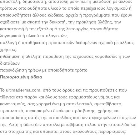
αποστολή, δημοσίευση, αποστολή με e-mail ή μετάδοση με άλλους
τρόπους οποιουδήποτε υλικού το οποίο περιέχει ιούς λογισμικού ή
οποιουσδήποτε άλλους κώδικες, αρχεία ή προγράμματα που έχουν
σχεδιαστεί με σκοπό την διακοπή, την πρόκληση βλάβης, την
καταστροφή ή τον εξοπλισμό της λειτουργίας οποιουδήποτε
λογισμικού ή υλικού υπολογιστών,
συλλογή ή αποθήκευση προσωπικών δεδομένων σχετικά με άλλους
χρήστες.
ηθελημένη ή αθέλητη παράβαση της ισχύουσας νομοθεσίας ή των
διατάξεων
παρενόχληση τρίτων με οποιοδήποτε τρόπο
Περιορισμένη άδεια
Το ultimaderma.com, υπό τους όρους και τις προϋποθέσεις που
τίθενται στο παρόν και όλους τους εφαρμοστέους νόμους και
κανονισμούς, σας χορηγεί ένα μη αποκλειστικό, αμεταβίβαστο,
προσωπικό, περιορισμένο δικαίωμα πρόσβασης, χρήσης και
παρουσίασης αυτής της ιστοσελίδας και των περιεχομένων στοιχείων
της. Αυτή η άδεια δεν αποτελεί μεταβίβαση τίτλου στην ιστοσελίδα και
στα στοιχεία της και υπόκειται στους ακόλουθους περιορισμούς: