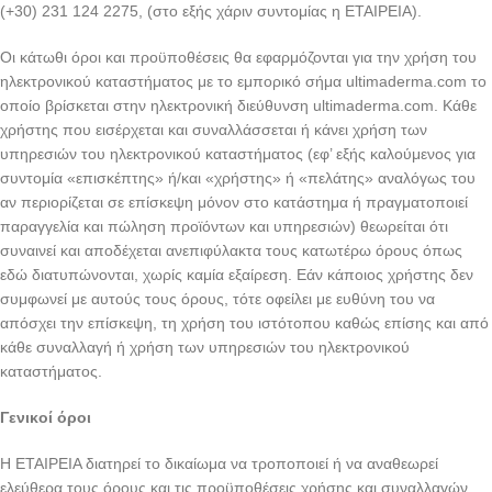
(+30) 231 124 2275, (στο εξής χάριν συντομίας η ΕΤΑΙΡΕΙΑ).
Οι κάτωθι όροι και προϋποθέσεις θα εφαρμόζονται για την χρήση του
ηλεκτρονικού καταστήματος με το εμπορικό σήμα ultimaderma.com το
οποίο βρίσκεται στην ηλεκτρονική διεύθυνση ultimaderma.com. Κάθε
χρήστης που εισέρχεται και συναλλάσσεται ή κάνει χρήση των
υπηρεσιών του ηλεκτρονικού καταστήματος (εφ’ εξής καλούμενος για
συντομία «επισκέπτης» ή/και «χρήστης» ή «πελάτης» αναλόγως του
αν περιορίζεται σε επίσκεψη μόνον στο κατάστημα ή πραγματοποιεί
παραγγελία και πώληση προϊόντων και υπηρεσιών) θεωρείται ότι
συναινεί και αποδέχεται ανεπιφύλακτα τους κατωτέρω όρους όπως
εδώ διατυπώνονται, χωρίς καμία εξαίρεση. Εάν κάποιος χρήστης δεν
συμφωνεί με αυτούς τους όρους, τότε οφείλει με ευθύνη του να
απόσχει την επίσκεψη, τη χρήση του ιστότοπου καθώς επίσης και από
κάθε συναλλαγή ή χρήση των υπηρεσιών του ηλεκτρονικού
καταστήματος.
Γενικοί όροι
Η ΕΤΑΙΡΕΙΑ διατηρεί το δικαίωμα να τροποποιεί ή να αναθεωρεί
ελεύθερα τoυς όρους και τις προϋποθέσεις χρήσης και συναλλαγών