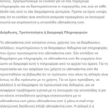
αυτούς. Χρησιμοποιούμε τα cookies για να σας παρέχουμε
πληροφορίες και να διεκπεραιώνονται οι παραγγελίες σας ενώ σε κάθε
έξοδό σας από το site διαγράφονται αυτόματα. Πρέπει να έχετε υπόψη
σας ότι τα cookies είναι απόλυτα αναγκαία προκειμένου να λειτουργεί
σωστά και απρόσκοπτα η ιστοσελίδα ultimaderma.com.
Διόρθωση, Τροποποίηση ή Διαγραφή Πληροφοριών
Το ultimaderma.com επιτρέπει στους χρήστες του να διορθώνουν,
αλλάζουν, συμπληρώνουν ή να διαγράφουν δεδομένα και πληροφορίες
που έχουν προσκομιστεί στο ultimaderma.com. Εάν επιλέξετε να
διαγράψετε μια πληροφορία, το ultimaderma.com θα ενεργήσει έτσι
ώστε να διαγραφεί αυτή η πληροφορία από τα αρχεία του άμεσα. Για τη
προστασία και την ασφάλεια του χρήστη το ultimaderma.com θα
προσπαθήσει να βεβαιωθεί ότι το πρόσωπο που κάνει τις αλλαγές είναι
όντως το ίδιο πρόσωπο με το χρήστη. Για να έχετε πρόσβαση, να
αλλάξετε ή να διαγράψετε τα προσωπικά σας δεδομένα, για να
αναφέρετε προβλήματα σχετικά με τη λειτουργία της ιστοσελίδας ή για
να κάνετε οποιοδήποτε ερώτημα επικοινωνήστε με το
ultimaderma.com μέσω ultimaderma.com ή μέσω e-mail στην
ηλεκτρονική διεύθυνση info@ ultimaderma.com. Η αλλαγή ή η