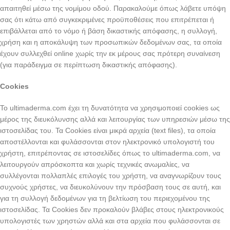
απαιτηθεί μέσω της νομίμου οδού. Παρακαλούμε όπως λάβετε υπόψη
σας ότι κάτω από συγκεκριμένες προϋποθέσεις που επιτρέπεται ή
επιβάλλεται από το νόμο ή βάση δικαστικής απόφασης, η συλλογή,
χρήση και η αποκάλυψη των προσωπικών δεδομένων σας, τα οποία
έχουν συλλεχθεί online χωρίς την εκ μέρους σας πρότερη συναίνεση
(για παράδειγμα σε περίπτωση δικαστικής απόφασης).
Cookies
Το ultimaderma.com έχει τη δυνατότητα να χρησιμοποιεί cookies ως
μέρος της διευκόλυνσης αλλά και λειτουργίας των υπηρεσιών μέσω της
ιστοσελίδας του. Τα Cookies είναι μικρά αρχεία (text files), τα οποία
απoστέλλονται και φυλάσσονται στον ηλεκτρονικό υπολογιστή του
χρήστη, επιτρέποντας σε ιστοσελίδες όπως το ultimaderma.com, να
λειτουργούν απρόσκοπτα και χωρίς τεχνικές ανωμαλίες, να
συλλέγονται πολλαπλές επιλογές του χρήστη, να αναγνωρίζουν τους
συχνούς χρήστες, να διευκολύνουν την πρόσβαση τους σε αυτή, και
για τη συλλογή δεδομένων για τη βελτίωση του περιεχομένου της
ιστοσελίδας. Τα Cookies δεν προκαλούν βλάβες στους ηλεκτρονικούς
υπολογιστές των χρηστών αλλά και στα αρχεία που φυλάσσονται σε