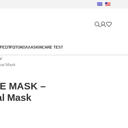
ΙΡΈΣ
ΠΡΩΤΌΚΟΛΛΑ
SKINCARE TEST
s
bal Mask
E MASK –
al Mask