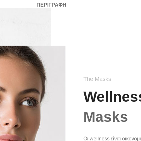
ΠΕΡΙΓΡΑΦΉ
The Masks
Wellne
Masks
Oι wellness είναι οικονομ