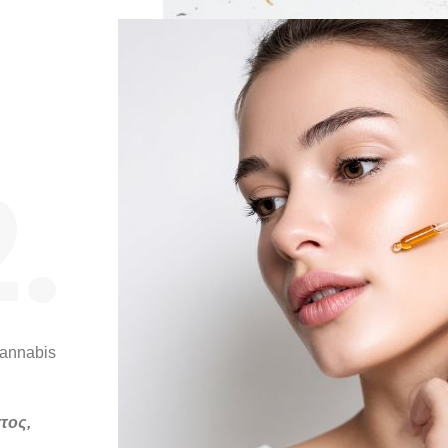
.
Cannabis
τος,