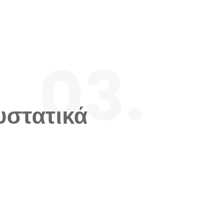
03.
υστατικά