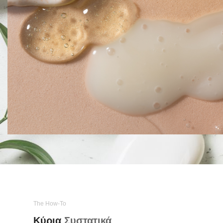
The How-To
Κύρια
Συστατικά