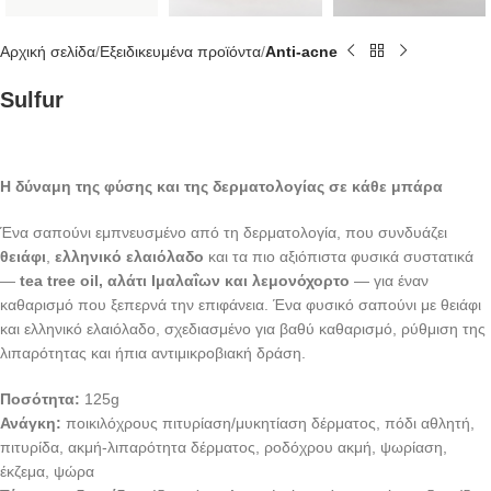
Αρχική σελίδα
Εξειδικευμένα προϊόντα
Anti-acne
Sulfur
Η δύναμη της φύσης και της δερματολογίας σε κάθε μπάρα
Ένα σαπούνι εμπνευσμένο από τη δερματολογία, που συνδυάζει
θειάφι
,
ελληνικό ελαιόλαδο
και τα πιο αξιόπιστα φυσικά συστατικά
—
tea tree oil, αλάτι Ιμαλαΐων και λεμονόχορτο
— για έναν
καθαρισμό που ξεπερνά την επιφάνεια. Ένα φυσικό σαπούνι με θειάφι
και ελληνικό ελαιόλαδο, σχεδιασμένο για βαθύ καθαρισμό, ρύθμιση της
λιπαρότητας και ήπια αντιμικροβιακή δράση.
Ποσότητα:
125g
Ανάγκη:
ποικιλόχρους πιτυρίαση/μυκητίαση δέρματος, πόδι αθλητή,
πιτυρίδα, ακμή-λιπαρότητα δέρματος, ροδόχρου ακμή, ψωρίαση,
έκζεμα, ψώρα