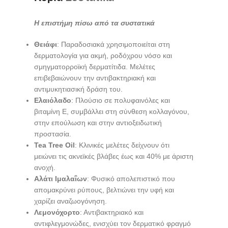
Η επιστήμη πίσω από τα συστατικά
Θειάφι
: Παραδοσιακά χρησιμοποιείται στη
δερματολογία για ακμή, ροδόχρου νόσο και
σμηγματορροϊκή δερματίτιδα. Μελέτες
επιβεβαιώνουν την αντιβακτηριακή και
αντιμυκητιασική δράση του.
Ελαιόλαδο
: Πλούσιο σε πολυφαινόλες και
βιταμίνη Ε, συμβάλλει στη σύνθεση κολλαγόνου,
στην επούλωση και στην αντιοξειδωτική
προστασία.
Tea Tree Oil
: Κλινικές μελέτες δείχνουν ότι
μειώνει τις ακνεϊκές βλάβες έως και 40% με άριστη
ανοχή.
Αλάτι Ιμαλαΐων
: Φυσικό απολεπιστικό που
απομακρύνει ρύπους, βελτιώνει την υφή και
χαρίζει αναζωογόνηση.
Λεμονόχορτο
: Αντιβακτηριακό και
αντιφλεγμονώδες, ενισχύει τον δερματικό φραγμό