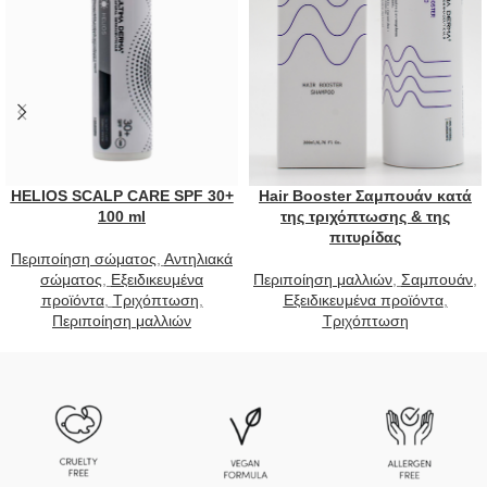
HELIOS SCALP CARE SPF 30+
Hair Booster Σαμπουάν κατά
100 ml
της τριχόπτωσης & της
πιτυρίδας
Περιποίηση σώματος
,
Αντηλιακά
σώματος
,
Εξειδικευμένα
Περιποίηση μαλλιών
,
Σαμπουάν
,
προϊόντα
,
Τριχόπτωση
,
Εξειδικευμένα προϊόντα
,
Περιποίηση μαλλιών
Τριχόπτωση