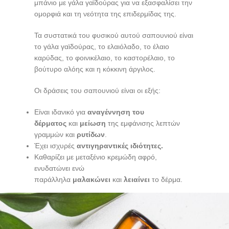
μπάνιο με γάλα γαϊδούρας για να εξασφαλίσει την
ομορφιά και τη νεότητα της επιδερμίδας της.
Τα συστατικά του φυσικού αυτού σαπουνιού είναι
το γάλα γαϊδούρας, το ελαιόλαδο, το έλαιο
καρύδας, το φοινικέλαιο, το καστορέλαιο, το
βούτυρο αλόης και η κόκκινη άργιλος.
Oι δράσεις του σαπουνιού είναι οι εξής:
Είναι ιδανικό για
αναγέννηση του
δέρματος
και
μείωση
της εμφάνισης λεπτών
γραμμών και
ρυτίδων
.
Έχει ισχυρές
αντιγηραντικές ιδιότητες.
Καθαρίζει με μεταξένιο κρεμώδη αφρό,
ενυδατώνει ενώ
παράλληλα
μαλακώνει
και
λειαίνει
το δέρμα.