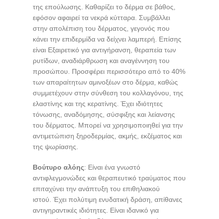
της επούλωσης. Καθαρίζει το δέρμα σε βάθος,
εφόσον αφαιρεί τα νεκρά κύτταρα. Συμβάλλει
στην απολέπιση του δέρματος, γεγονός που
κάνει την επιδερμίδα να δείχνει λαμπερή. Επίσης
είναι Εξαιρετικό για αντιγήρανση, θεραπεία των
ρυτίδων, αναδιάρθρωση και αναγέννηση του
προσώπου. Προσφέρει περισσότερο από το 40%
των απαραίτητων αμινοξέων στο δέρμα, καθώς
συμμετέχουν στην σύνθεση του κολλαγόνου, της
ελαστίνης και της κερατίνης. Έχει ιδιότητες
τόνωσης, αναδόμησης, σύσφιξης και λείανσης
του δέρματος. Μπορεί να χρησιμοποιηθεί για την
αντιμετώπιση ξηροδερμίας, ακμής, εκζέματος και
της ψωρίασης.
Βούτυρο αλόης
: Είναι ένα γνωστό
αντιφλεγμονώδες και θεραπευτικό τραύματος που
επιταχύνει την ανάπτυξη του επιθηλιακού
ιστού. Έχει πολύτιμη ενυδατική δράση, απίθανες
αντιγηραντικές ιδιότητες. Είναι ιδανικό για