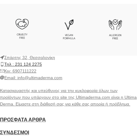
Σπάρτης 32, Θεσσαλονίκη
Τηλ : 231 124 2275
Kιν: 6907111222
Email:
info@ultimaderma.com
Κατασκευαστής και υπεύθυνος για την κυκλοφορία όλων των
προϊόντων που υπάρχουν στο site της Ultimaderma.com είναι η Ultima
Derma. Είμαστε στη διάθεσή σας για κάθε σας απορία ή πρόβλημα.
ΠΡΌΣΦΑΤΑ ΆΡΘΡΑ
ΣΎΝΔΕΣΜΟΙ