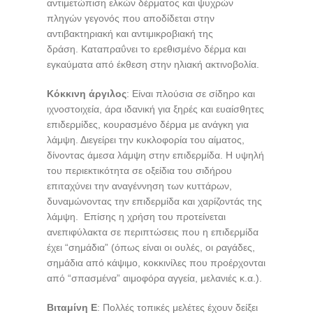
αντιμετώπιση ελκών δέρματος και ψυχρών
πληγών γεγονός που αποδίδεται στην
αντιβακτηριακή και αντιμικροβιακή της
δράση. Καταπραΰνει το ερεθισμένο δέρμα και
εγκαύματα από έκθεση στην ηλιακή ακτινοβολία.
Κόκκινη άργιλος
: Είναι πλούσια σε σίδηρο και
ιχνοστοιχεία, άρα ιδανική για ξηρές και ευαίσθητες
επιδερμίδες, κουρασμένο δέρμα με ανάγκη για
λάμψη. Διεγείρει την κυκλοφορία του αίματος,
δίνοντας άμεσα λάμψη στην επιδερμίδα. Η υψηλή
του περιεκτικότητα σε οξείδια του σιδήρου
επιταχύνει την αναγέννηση των κυττάρων,
δυναμώνοντας την επιδερμίδα και χαρίζοντάς της
λάμψη. Επίσης η χρήση του προτείνεται
ανεπιφύλακτα σε περιπτώσεις που η επιδερμίδα
έχει “σημάδια” (όπως είναι οι ουλές, οι ραγάδες,
σημάδια από κάψιμο, κοκκινίλες που προέρχονται
από “σπασμένα” αιμοφόρα αγγεία, μελανιές κ.α.).
Βιταμίνη Ε
: Πολλές τοπικές μελέτες έχουν δείξει