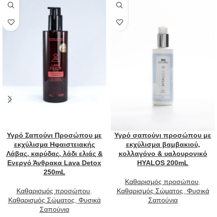
Υγρό Σαπούνι Προσώπου µε
Υγρό σαπούνι προσώπου με
εκχύλισµα Ηφαιστειακής
εκχύλισμα βαμβακιού,
Λάβας, καρύδας, λάδι ελιάς &
κολλαγόνο & υαλουρονικό
Ενεργό Άνθρακα Lava Detox
HYALOS 200mL
250mL
Καθαρισμός προσώπου
,
Καθαρισμός προσώπου
,
Καθαρισμός Σώματος
,
Φυσικά
Καθαρισμός Σώματος
,
Φυσικά
Σαπούνια
Σαπούνια