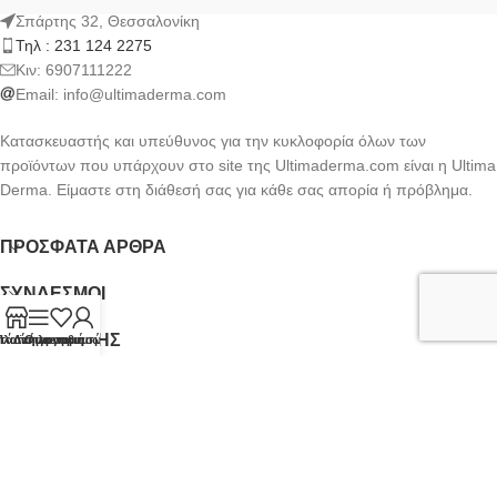
Σπάρτης 32, Θεσσαλονίκη
Τηλ : 231 124 2275
Kιν: 6907111222
Email:
info@ultimaderma.com
Κατασκευαστής και υπεύθυνος για την κυκλοφορία όλων των
προϊόντων που υπάρχουν στο site της Ultimaderma.com είναι η Ultima
Derma. Είμαστε στη διάθεσή σας για κάθε σας απορία ή πρόβλημα.
ΠΡΌΣΦΑΤΑ ΆΡΘΡΑ
ΣΎΝΔΕΣΜΟΙ
ΟΡΟΙ ΧΡΗΣΗΣ
τάστημα
Πλαϊνή γραμμή
Λίστα επιθυμιών
Ο λογαριασμός μου
NEWSLETTER
Ultimaderma.com
CREATED BY
FEKAS BROTHERS
.