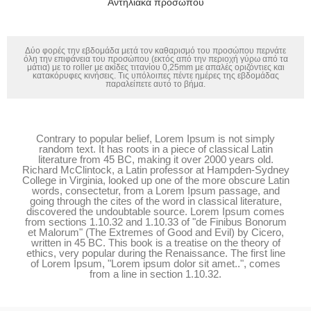
Αντηλιακά προσώπου
Δύο φορές την εβδομάδα μετά τον καθαρισμό του προσώπου περνάτε
όλη την επιφάνεια του προσώπου (εκτός από την περιοχή γύρω από τα
μάτια) με το roller με ακίδες τιτανίου 0,25mm με απαλές οριζόντιες και
κατακόρυφες κινήσεις. Τις υπόλοιπες πέντε ημέρες της εβδομάδας
παραλείπετε αυτό το βήμα.
Contrary to popular belief, Lorem Ipsum is not simply
random text. It has roots in a piece of classical Latin
literature from 45 BC, making it over 2000 years old.
Richard McClintock, a Latin professor at Hampden-Sydney
College in Virginia, looked up one of the more obscure Latin
words, consectetur, from a Lorem Ipsum passage, and
going through the cites of the word in classical literature,
discovered the undoubtable source. Lorem Ipsum comes
from sections 1.10.32 and 1.10.33 of "de Finibus Bonorum
et Malorum" (The Extremes of Good and Evil) by Cicero,
written in 45 BC. This book is a treatise on the theory of
ethics, very popular during the Renaissance. The first line
of Lorem Ipsum, "Lorem ipsum dolor sit amet..", comes
from a line in section 1.10.32.