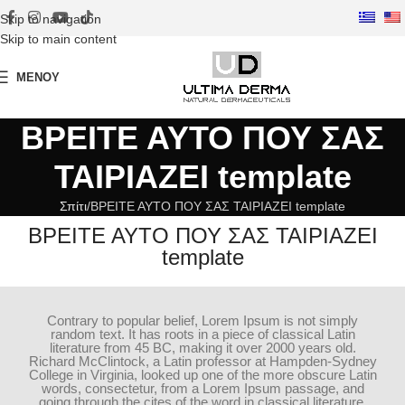
Skip to navigation
Skip to main content
ΜΕΝΟΎ
ΒΡΕΙΤΕ ΑΥΤΟ ΠΟΥ ΣΑΣ
ΤΑΙΡΙΑΖΕΙ template
Σπίτι
ΒΡΕΙΤΕ ΑΥΤΟ ΠΟΥ ΣΑΣ ΤΑΙΡΙΑΖΕΙ template
ΒΡΕΙΤΕ ΑΥΤΟ ΠΟΥ ΣΑΣ ΤΑΙΡΙΑΖΕΙ
template
Contrary to popular belief, Lorem Ipsum is not simply
random text. It has roots in a piece of classical Latin
literature from 45 BC, making it over 2000 years old.
Richard McClintock, a Latin professor at Hampden-Sydney
College in Virginia, looked up one of the more obscure Latin
words, consectetur, from a Lorem Ipsum passage, and
going through the cites of the word in classical literature,