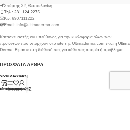
Σπάρτης 32, Θεσσαλονίκη
Τηλ : 231 124 2275
Kιν: 6907111222
Email:
info@ultimaderma.com
Κατασκευαστής και υπεύθυνος για την κυκλοφορία όλων των
προϊόντων που υπάρχουν στο site της Ultimaderma.com είναι η Ultima
Derma. Είμαστε στη διάθεσή σας για κάθε σας απορία ή πρόβλημα.
ΠΡΌΣΦΑΤΑ ΆΡΘΡΑ
ΣΎΝΔΕΣΜΟΙ
ΟΡΟΙ ΧΡΗΣΗΣ
τάστημα
Πλαϊνή γραμμή
Λίστα επιθυμιών
Ο λογαριασμός μου
NEWSLETTER
Ultimaderma.com
CREATED BY
FEKAS BROTHERS
.